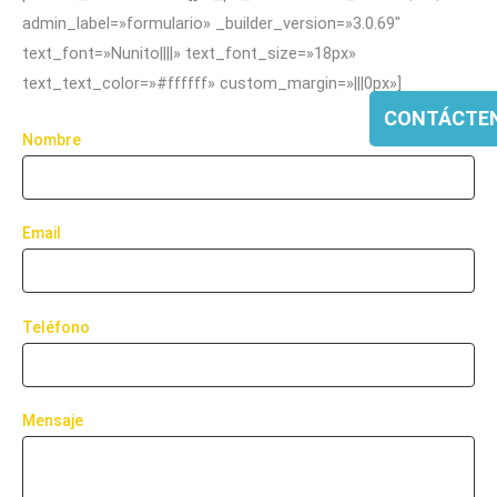
admin_label=»formulario» _builder_version=»3.0.69″
text_font=»Nunito||||» text_font_size=»18px»
text_text_color=»#ffffff» custom_margin=»|||0px»]
CONTÁCTE
Nombre
Email
Teléfono
Mensaje