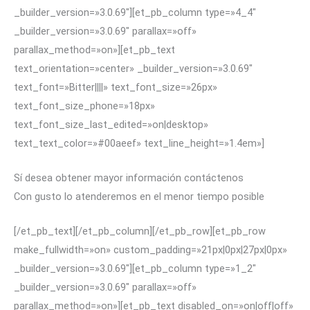
_builder_version=»3.0.69″][et_pb_column type=»4_4″
_builder_version=»3.0.69″ parallax=»off»
parallax_method=»on»][et_pb_text
text_orientation=»center» _builder_version=»3.0.69″
text_font=»Bitter||||» text_font_size=»26px»
text_font_size_phone=»18px»
text_font_size_last_edited=»on|desktop»
text_text_color=»#00aeef» text_line_height=»1.4em»]
Sí desea obtener mayor información contáctenos
Con gusto lo atenderemos en el menor tiempo posible
[/et_pb_text][/et_pb_column][/et_pb_row][et_pb_row
make_fullwidth=»on» custom_padding=»21px|0px|27px|0px»
_builder_version=»3.0.69″][et_pb_column type=»1_2″
_builder_version=»3.0.69″ parallax=»off»
parallax_method=»on»][et_pb_text disabled_on=»on|off|off»