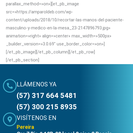
parallax_method=»on»][et_pb_image
src=»https://amparoldeb.com/wp-
content/uploads/2018/10/recortar-las-manos-del-paciente-
masculino-y-medico-en-la-mesa_23-2147896793.jpg»
animation=»right» align=»center» max_width=»500px»
_builder_version=»3.0.69″ use_border_color=»on»]
[/et_pb_image][/et_pb_column][/et_pb_row]
[/et_pb_section]
LLÁMENOS YA
(57) 317 664 5481
(57) 300 215 8935
VISÍTENOS EN
Pereira