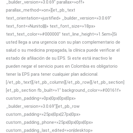
_builder_version=»3.0.69″ parallax=»off»
parallax_method=»on»][et_pb_text
text_orientation=»justified» _builder_version=»3.0.69″
text_font=»Nunito||||» text_font_size=»18px»
text_text_color=»#000000″ text_line_height=»1.5em»]Si
usted llega a una urgencia con su plan complementario de
salud o su medicina prepagada, la clínica puede verificar el
estado de afiliación de su EPS. Si este está inactivo le
pueden negar el servicio pues en Colombia es obligatorio
tener la EPS para tener cualquier plan adicional.
[/et_pb_text][/et_pb_column][/et_pb_row][/et_pb_section]
[et_pb_section fb_built=»1″ background_color=»#00161f»
custom_padding=»0px|0px|0px|0px»
_builder_version=»3.0.69″][et_pb_row
custom_padding=»25px|0px|27px|0px»
custom_padding_phone=»25px|0px|0px|0px»
custom_padding_last_edited=»on|desktop»