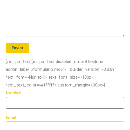
[/et_pb_text][et_pb_text disabled_on=»off|on|on»
admin_label=»formulario movil» _builder_version=»3.0.69″
text_font=»Nunito||||» text_font_size=»18px»
text_text_color=»#ffffff» custom_margin=»|||0px»]
Nombre
Email