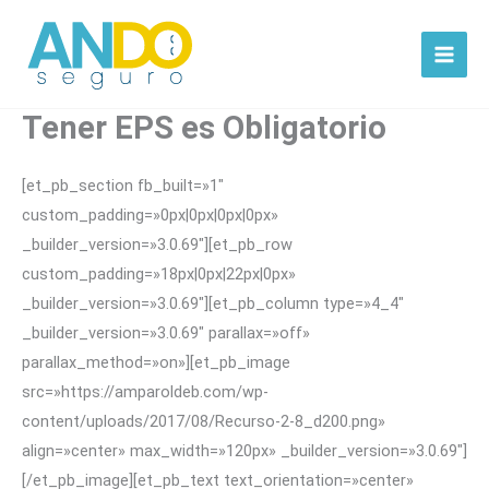
Ir
al
contenido
Tener EPS es Obligatorio
[et_pb_section fb_built=»1″
custom_padding=»0px|0px|0px|0px»
_builder_version=»3.0.69″][et_pb_row
custom_padding=»18px|0px|22px|0px»
_builder_version=»3.0.69″][et_pb_column type=»4_4″
_builder_version=»3.0.69″ parallax=»off»
parallax_method=»on»][et_pb_image
src=»https://amparoldeb.com/wp-
content/uploads/2017/08/Recurso-2-8_d200.png»
align=»center» max_width=»120px» _builder_version=»3.0.69″]
[/et_pb_image][et_pb_text text_orientation=»center»