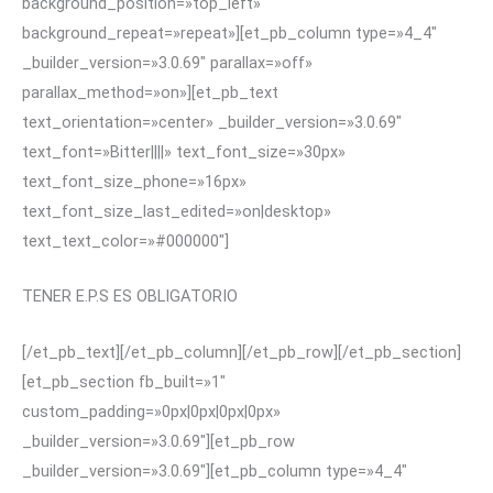
background_position=»top_left»
background_repeat=»repeat»][et_pb_column type=»4_4″
_builder_version=»3.0.69″ parallax=»off»
parallax_method=»on»][et_pb_text
text_orientation=»center» _builder_version=»3.0.69″
text_font=»Bitter||||» text_font_size=»30px»
text_font_size_phone=»16px»
text_font_size_last_edited=»on|desktop»
text_text_color=»#000000″]
TENER E.P.S ES OBLIGATORIO
[/et_pb_text][/et_pb_column][/et_pb_row][/et_pb_section]
[et_pb_section fb_built=»1″
custom_padding=»0px|0px|0px|0px»
_builder_version=»3.0.69″][et_pb_row
_builder_version=»3.0.69″][et_pb_column type=»4_4″