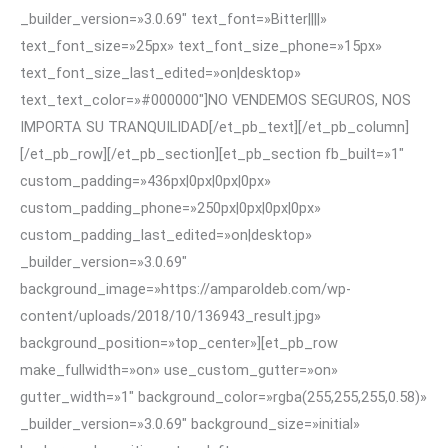
_builder_version=»3.0.69″ text_font=»Bitter||||»
text_font_size=»25px» text_font_size_phone=»15px»
text_font_size_last_edited=»on|desktop»
text_text_color=»#000000″]NO VENDEMOS SEGUROS, NOS
IMPORTA SU TRANQUILIDAD[/et_pb_text][/et_pb_column]
[/et_pb_row][/et_pb_section][et_pb_section fb_built=»1″
custom_padding=»436px|0px|0px|0px»
custom_padding_phone=»250px|0px|0px|0px»
custom_padding_last_edited=»on|desktop»
_builder_version=»3.0.69″
background_image=»https://amparoldeb.com/wp-
content/uploads/2018/10/136943_result.jpg»
background_position=»top_center»][et_pb_row
make_fullwidth=»on» use_custom_gutter=»on»
gutter_width=»1″ background_color=»rgba(255,255,255,0.58)»
_builder_version=»3.0.69″ background_size=»initial»